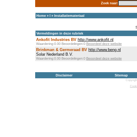
Zoek naar:
Home
»
I
»
Installatiemateriaal
Vermeldingen in deze rubriek
Ankofit Industries BV
http://www.ankofit.nl
Waardering:0.00 Beoordelingen:0
Beoordeel deze website
Brinkman & Germeraad BV
http://www.beng.nl
Solar Nederland B.V.
Waardering:0.00 Beoordelingen:0
Beoordeel deze website
Disclaimer
Sitemap
Copyrigh
Cooki