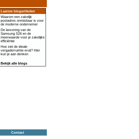
Laatste blogartikelen
Waarom een zakelijk
postadres onmisbaar is voor
de moderne ondernemer
De lancering van de
Samsung S26 en de
meerwaarde voor je zakelijke
efficiëntie
Hoe ziet de ideale
vergaderruimte eruit? Hier
kun je aan denken
Bekijk alle blogs
Contact