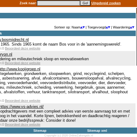
Zoek naar:
Uitgebreid zoeken
Sorteer op: Naam
| Toegevoegd
| Waardering
ek
w.bosmijdrecht.nl
ds 1965. Sinds 1965 komt de naam Bos voor in de 'aannemingswereld'.
en:0
Beoordeel deze website
ryon.nl
dering en milieutechniek sloop en renovatiewerken
en:0
Beoordeel deze website
http://www.kooijgroep.nl
 tegelwerken, grondwerken, sloopwerken, grind, recyclegrind, schelpen,
, asbestsanering, afval, afvalcontainers, bouwensloopafval, afvalrecycling,
ling, veevoederhandel, veevoederdistributie, veevoeder, dier, diervoeder,
lieu, milieutechniek, scheiding, verwerking, hergebruik, gouw, aannemer,
, afvalstoffen, verhuur, tanktransport, silotransport, afvalhout, sloophout
en:0
Beoordeel deze website
https://www.vs-advies.nl/
opdrachtgevers met een compleet advies van eerste aanvraag tot en met
hoog in het vaandel. Korte lijnen, betrokkenheid en daadkrachtig reageren /
daar onze bedrijfsspreuk: Consider it done!
en:0
Beoordeel deze website
Sitemap
Sitemap xml
Copyright (c) 2026 OnlineZakengids.nl