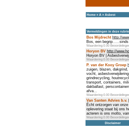
Home
»
A
»
Asbest
Vermeldingen in deze rubri
Bos Mijdrecht
http://ww
Bos, een begrip......sin
Waardering:0.00 Beoordeling
Horyon BV
http://www.ho
Horyon BV | Asbestverwij
Waardering:0.00 Beoordeling
P. van der Kooy Groep
zuigen, blazen, dakgrind,
vocht, asbestverwijdering
grindrecycling, houtrecyc
transport, containers, mi
dakballast, perscontainers
afva...
Waardering:0.00 Beoordeling
Van Santen Advies b.v.
Écht ontzorgen van onze 
oplevering staat bij ons 
acteren is ons motto, van
Waardering:0.00 Beoordeling
Disclaimer