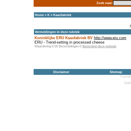
Zoek naar:
Home
»
K
»
Kaasfabriek
Vermeldingen in deze rubriek
Koninklijke ERU Kaasfabriek BV
http://www.eru.com
ERU - Trend-setting in processed cheese
Waardering:0.00 Beoordelingen:0
Beoordeel deze website
Disclaimer
Sitemap
Copyrigh
Cooki