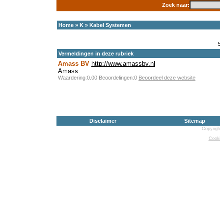
Zoek naar:
Home
»
K
»
Kabel Systemen
Vermeldingen in deze rubriek
Amass BV
http://www.amassbv.nl
Amass
Waardering:0.00 Beoordelingen:0
Beoordeel deze website
Disclaimer
Sitemap
Copyrigh
Cooki