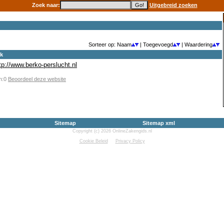
Zoek naar:
Uitgebreid zoeken
Sorteer op: Naam
| Toegevoegd
| Waardering
ek
tp://www.berko-perslucht.nl
en:0
Beoordeel deze website
Sitemap
Sitemap xml
Copyright (c) 2026 OnlineZakengids.nl
Cookie Beleid
Privacy Policy