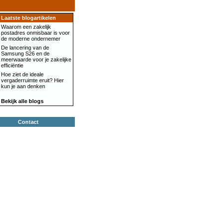
Laatste blogartikelen
Waarom een zakelijk
postadres onmisbaar is voor
de moderne ondernemer
De lancering van de
Samsung S26 en de
meerwaarde voor je zakelijke
efficiëntie
Hoe ziet de ideale
vergaderruimte eruit? Hier
kun je aan denken
Bekijk alle blogs
Contact