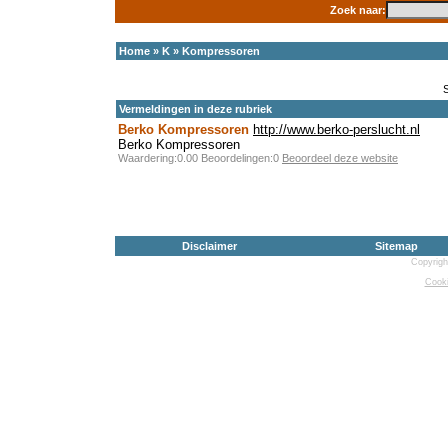
Zoek naar:
Home
»
K
»
Kompressoren
Vermeldingen in deze rubriek
Berko Kompressoren
http://www.berko-perslucht.nl
Berko Kompressoren
Waardering:0.00 Beoordelingen:0
Beoordeel deze website
Disclaimer
Sitemap
Copyrigh
Cooki