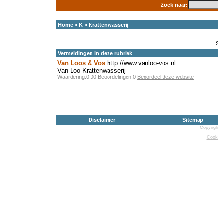
Zoek naar:
Home
»
K
»
Krattenwasserij
Vermeldingen in deze rubriek
Van Loos & Vos
http://www.vanloo-vos.nl
Van Loo Krattenwasserij
Waardering:0.00 Beoordelingen:0
Beoordeel deze website
Disclaimer
Sitemap
Copyrigh
Cooki