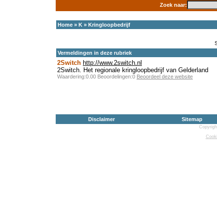
Zoek naar:
Home
»
K
»
Kringloopbedrijf
Vermeldingen in deze rubriek
2Switch
http://www.2switch.nl
2Switch. Het regionale kringloopbedrijf van Gelderland
Waardering:0.00 Beoordelingen:0
Beoordeel deze website
Disclaimer
Sitemap
Copyrigh
Cooki