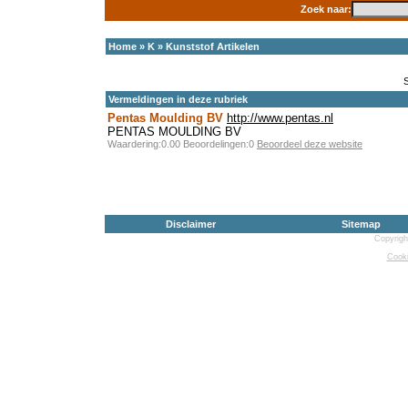
Zoek naar:
Home
»
K
»
Kunststof Artikelen
Vermeldingen in deze rubriek
Pentas Moulding BV
http://www.pentas.nl
PENTAS MOULDING BV
Waardering:0.00 Beoordelingen:0
Beoordeel deze website
Disclaimer
Sitemap
Copyrigh
Cooki