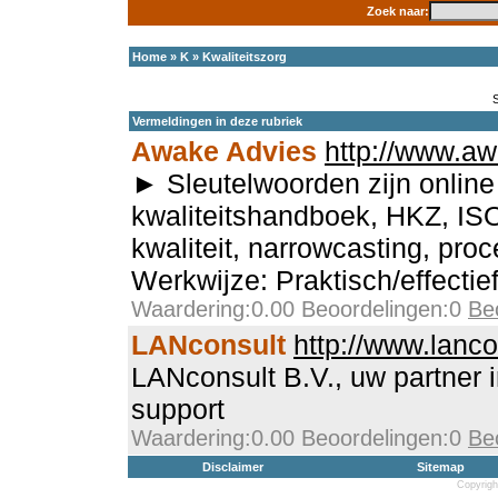
Zoek naar:
Home
»
K
»
Kwaliteitszorg
Vermeldingen in deze rubriek
Awake Advies
http://www.aw
► Sleutelwoorden zijn online 
kwaliteitshandboek, HKZ, IS
kwaliteit, narrowcasting, pro
Werkwijze: Praktisch/effectie
Waardering:0.00 Beoordelingen:0
Be
LANconsult
http://www.lanco
LANconsult B.V., uw partner
support
Waardering:0.00 Beoordelingen:0
Be
Disclaimer
Sitemap
Copyrigh