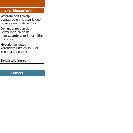
Laatste blogartikelen
Waarom een zakelijk
postadres onmisbaar is voor
de moderne ondernemer
De lancering van de
Samsung S26 en de
meerwaarde voor je zakelijke
efficiëntie
Hoe ziet de ideale
vergaderruimte eruit? Hier
kun je aan denken
Bekijk alle blogs
Contact