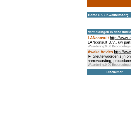
Home
»
K
»
Kwaliteitszorg
Vermeldingen in deze rubri
LANconsult
http://www.l
LANconsult B.V., uw part
Waardering:0.00 Beoordeling
Awake Advies
http://ww
► Sleutelwoorden zijn onl
narrowcasting, procedures
Waardering:0.00 Beoordeling
Disclaimer