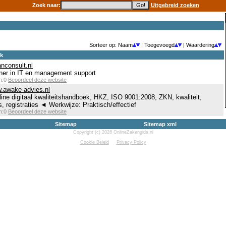
Zoek naar:
Uitgebreid zoeken
Sorteer op: Naam
| Toegevoegd
| Waardering
ek
anconsult.nl
ner in IT en management support
en:0
Beoordeel deze website
w.awake-advies.nl
ine digitaal kwaliteitshandboek, HKZ, ISO 9001:2008, ZKN, kwaliteit,
, registraties ◄ Werkwijze: Praktisch/effectief
en:0
Beoordeel deze website
Sitemap
Sitemap xml
Copyright (c) 2026 OnlineZakengids.nl
Cookie Beleid
Privacy Policy