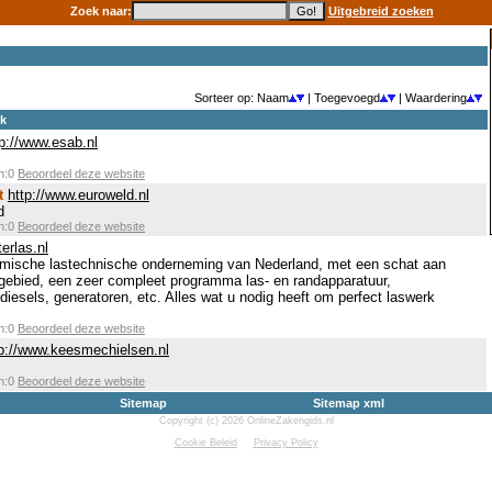
Zoek naar:
Uitgebreid zoeken
Sorteer op: Naam
| Toegevoegd
| Waardering
ek
tp://www.esab.nl
en:0
Beoordeel deze website
t
http://www.euroweld.nl
d
en:0
Beoordeel deze website
terlas.nl
amische lastechnische onderneming van Nederland, met een schat aan
t gebied, een zeer compleet programma las- en randapparatuur,
diesels, generatoren, etc. Alles wat u nodig heeft om perfect laswerk
en:0
Beoordeel deze website
tp://www.keesmechielsen.nl
en:0
Beoordeel deze website
Sitemap
Sitemap xml
Copyright (c) 2026 OnlineZakengids.nl
Cookie Beleid
Privacy Policy