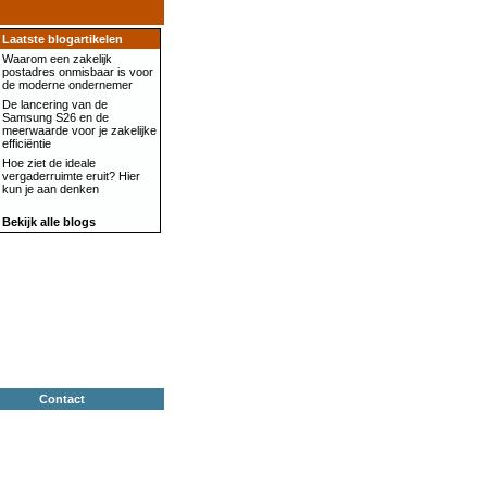
Laatste blogartikelen
Waarom een zakelijk
postadres onmisbaar is voor
de moderne ondernemer
De lancering van de
Samsung S26 en de
meerwaarde voor je zakelijke
efficiëntie
Hoe ziet de ideale
vergaderruimte eruit? Hier
kun je aan denken
Bekijk alle blogs
Contact