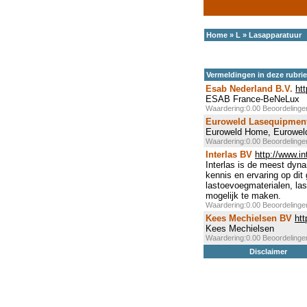
Home
»
L
»
Lasapparatuur
Vermeldingen in deze rubri
Esab Nederland B.V.
ht
ESAB France-BeNeLux
Waardering:0.00 Beoordeling
Euroweld Lasequipmen
Euroweld Home, Eurowel
Waardering:0.00 Beoordeling
Interlas BV
http://www.in
Interlas is de meest dyn
kennis en ervaring op di
lastoevoegmaterialen, las
mogelijk te maken.
Waardering:0.00 Beoordeling
Kees Mechielsen BV
ht
Kees Mechielsen
Waardering:0.00 Beoordeling
Disclaimer