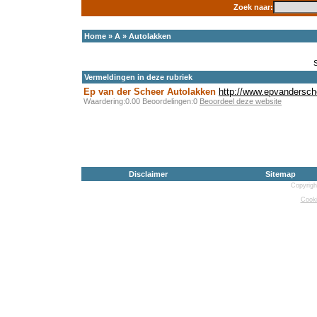
Zoek naar:
Home
»
A
»
Autolakken
Vermeldingen in deze rubriek
Ep van der Scheer Autolakken
http://www.epvandersche
Waardering:0.00 Beoordelingen:0
Beoordeel deze website
Disclaimer
Sitemap
Copyrigh
Cooki