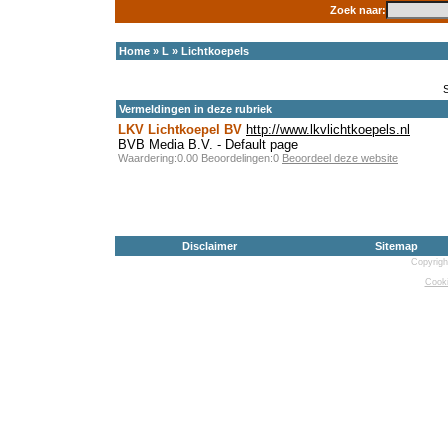
Zoek naar:
Home
»
L
»
Lichtkoepels
Vermeldingen in deze rubriek
LKV Lichtkoepel BV
http://www.lkvlichtkoepels.nl
BVB Media B.V. - Default page
Waardering:0.00 Beoordelingen:0
Beoordeel deze website
Disclaimer
Sitemap
Copyrigh
Cooki