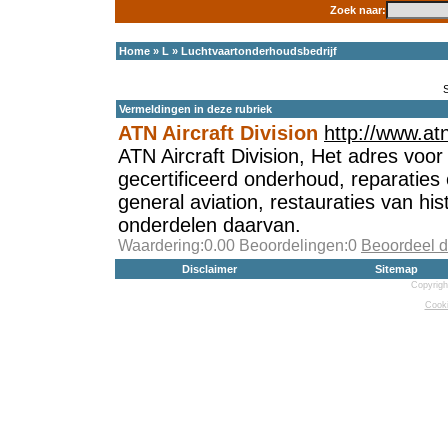
Zoek naar:
Home
»
L
»
Luchtvaartonderhoudsbedrijf
Vermeldingen in deze rubriek
ATN Aircraft Division
http://www.atn-
ATN Aircraft Division, Het adres voo
gecertificeerd onderhoud, reparaties
general aviation, restauraties van his
onderdelen daarvan.
Waardering:0.00 Beoordelingen:0
Beoordeel d
Disclaimer
Sitemap
Copyrigh
Cooki