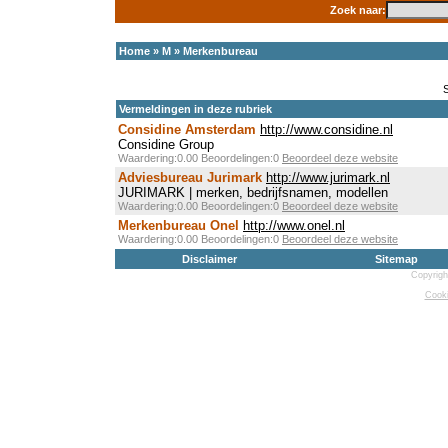
Zoek naar:
Home
»
M
»
Merkenbureau
Vermeldingen in deze rubriek
Considine Amsterdam
http://www.considine.nl
Considine Group
Waardering:0.00 Beoordelingen:0
Beoordeel deze website
Adviesbureau Jurimark
http://www.jurimark.nl
JURIMARK | merken, bedrijfsnamen, modellen
Waardering:0.00 Beoordelingen:0
Beoordeel deze website
Merkenbureau Onel
http://www.onel.nl
Waardering:0.00 Beoordelingen:0
Beoordeel deze website
Disclaimer
Sitemap
Copyrigh
Cooki