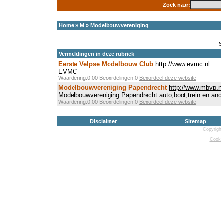
Zoek naar:
Home
»
M
»
Modelbouwvereniging
Vermeldingen in deze rubriek
Eerste Velpse Modelbouw Club
http://www.evmc.nl
EVMC
Waardering:0.00 Beoordelingen:0
Beoordeel deze website
Modelbouwvereniging Papendrecht
http://www.mbvp.n
Modelbouwvereniging Papendrecht auto,boot,trein en a
Waardering:0.00 Beoordelingen:0
Beoordeel deze website
Disclaimer
Sitemap
Copyrigh
Cooki