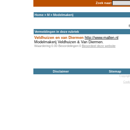
Zoek naar:
Home
»
M
»
Modelmakerij
Vermeldingen in deze rubriek
Veldhuizen en van Diermen
http://www.mallen.nl
Modelmakerij Veldhuizen & Van Diermen.
Waardering:0.00 Beoordelingen:0
Beoordeel deze website
Disclaimer
Sitemap
Copyrigh
Cooki