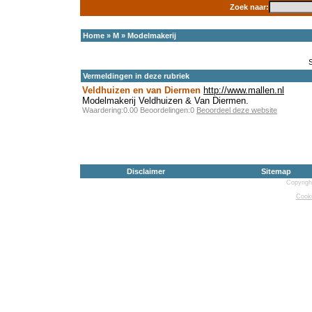
Zoek naar:
Home
»
M
»
Modelmakerij
Vermeldingen in deze rubriek
Veldhuizen en van Diermen
http://www.mallen.nl
Modelmakerij Veldhuizen & Van Diermen.
Waardering:0.00 Beoordelingen:0
Beoordeel deze website
Disclaimer
Sitemap
Copyrigh
Cooki