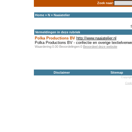
Zoek naar:
Home
»
N
»
Naaiatelier
Vermeldingen in deze rubriek
Polka Productions BV
http://www.naaiatelier.nl
Polka Productions BV - confectie en overige textielverwe
Waardering:0.00 Beoordelingen:0
Beoordeel deze website
Disclaimer
Sitemap
Copyrigh
Cooki