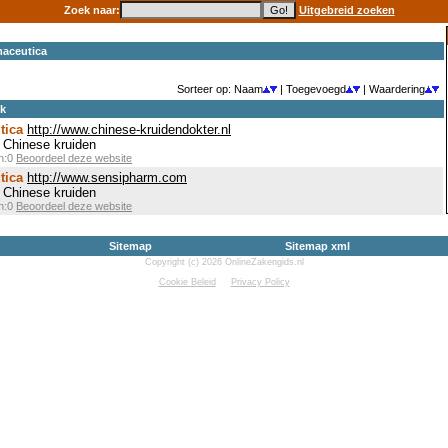
Zoek naar:
Uitgebreid zoeken
maceutica
Sorteer op: Naam
| Toegevoegd
| Waardering
ek
tica
http://www.chinese-kruidendokter.nl
Chinese kruiden
en:0
Beoordeel deze website
tica
http://www.sensipharm.com
Chinese kruiden
en:0
Beoordeel deze website
Sitemap
Sitemap xml
Copyright (c) 2026 OnlineZakengids.nl
Cookie Beleid
Privacy Policy