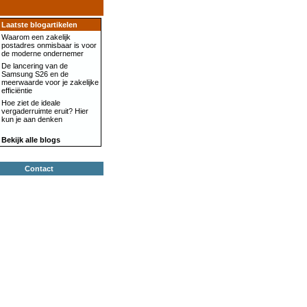
Laatste blogartikelen
Waarom een zakelijk
postadres onmisbaar is voor
de moderne ondernemer
De lancering van de
Samsung S26 en de
meerwaarde voor je zakelijke
efficiëntie
Hoe ziet de ideale
vergaderruimte eruit? Hier
kun je aan denken
Bekijk alle blogs
Contact