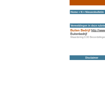
Home
»
N
»
Nieuwsbulletin
Vermeldingen in deze rubri
Buiten Bedrijf
http://www
Buitenbedrijf
Waardering:0.00 Beoordeling
Disclaimer