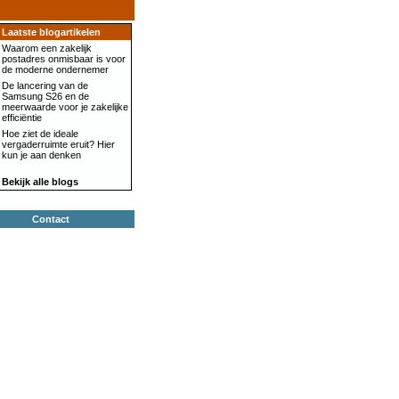
Laatste blogartikelen
Waarom een zakelijk
postadres onmisbaar is voor
de moderne ondernemer
De lancering van de
Samsung S26 en de
meerwaarde voor je zakelijke
efficiëntie
Hoe ziet de ideale
vergaderruimte eruit? Hier
kun je aan denken
Bekijk alle blogs
Contact