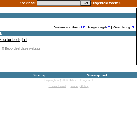
Zoek naar:
Uitgebreid zoeken
Sorteer op: Naam
| Toegevoegd
| Waardering
ek
.buitenbedrijf.nl
en:0
Beoordeel deze website
Sitemap
Sitemap xml
Copyright (c) 2026 OnlineZakengids.nl
Cookie Beleid
Privacy Policy