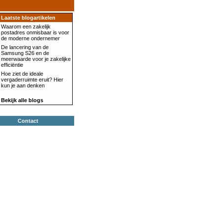
Laatste blogartikelen
Waarom een zakelijk
postadres onmisbaar is voor
de moderne ondernemer
De lancering van de
Samsung S26 en de
meerwaarde voor je zakelijke
efficiëntie
Hoe ziet de ideale
vergaderruimte eruit? Hier
kun je aan denken
Bekijk alle blogs
Contact