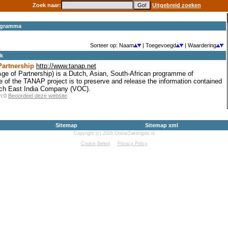
Zoek naar:
Uitgebreid zoeken
ogramma
Sorteer op: Naam
| Toegevoegd
| Waardering
ek
artnership
http://www.tanap.net
 of Partnership) is a Dutch, Asian, South-African programme of
e of the TANAP project is to preserve and release the information contained
utch East India Company (VOC).
en:0
Beoordeel deze website
Sitemap
Sitemap xml
Copyright (c) 2026 OnlineZakengids.nl
Cookie Beleid
Privacy Policy