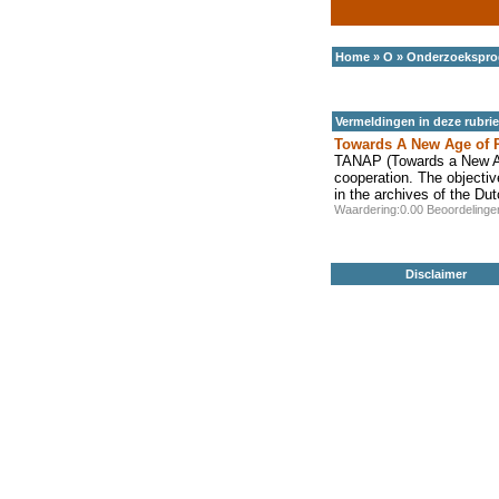
Home
»
O
»
Onderzoekspr
Vermeldingen in deze rubri
Towards A New Age of P
TANAP (Towards a New Age
cooperation. The objectiv
in the archives of the D
Waardering:0.00 Beoordeling
Disclaimer