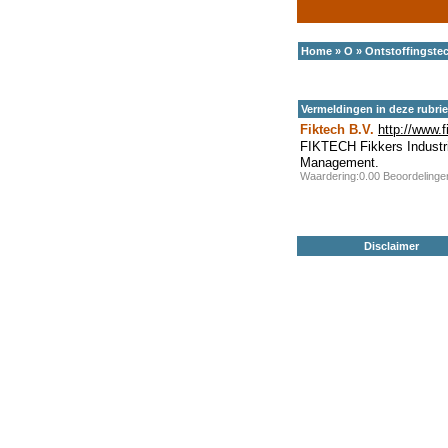
Home
»
O
»
Ontstoffingste
Vermeldingen in deze rubri
Fiktech B.V.
http://www.f
FIKTECH Fikkers Industri�
Management.
Waardering:0.00 Beoordeling
Disclaimer