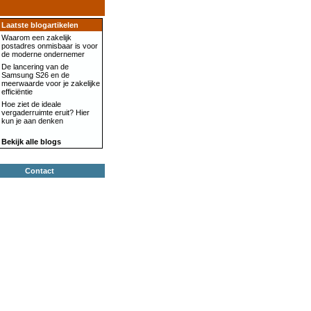
Laatste blogartikelen
Waarom een zakelijk
postadres onmisbaar is voor
de moderne ondernemer
De lancering van de
Samsung S26 en de
meerwaarde voor je zakelijke
efficiëntie
Hoe ziet de ideale
vergaderruimte eruit? Hier
kun je aan denken
Bekijk alle blogs
Contact