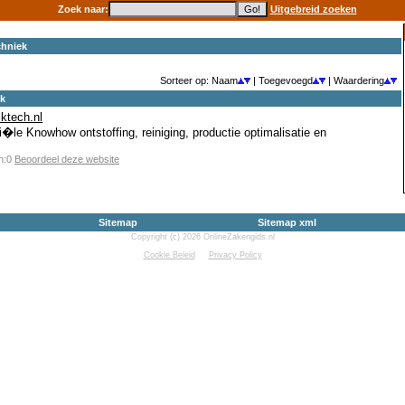
Zoek naar:
Uitgebreid zoeken
chniek
Sorteer op: Naam
| Toegevoegd
| Waardering
ek
iktech.nl
le Knowhow ontstoffing, reiniging, productie optimalisatie en
en:0
Beoordeel deze website
Sitemap
Sitemap xml
Copyright (c) 2026 OnlineZakengids.nl
Cookie Beleid
Privacy Policy