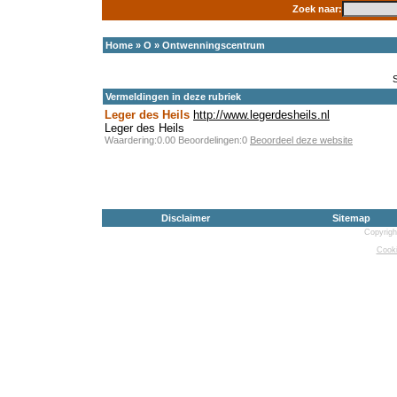
Zoek naar:
Home
»
O
»
Ontwenningscentrum
Vermeldingen in deze rubriek
Leger des Heils
http://www.legerdesheils.nl
Leger des Heils
Waardering:0.00 Beoordelingen:0
Beoordeel deze website
Disclaimer
Sitemap
Copyrigh
Cooki