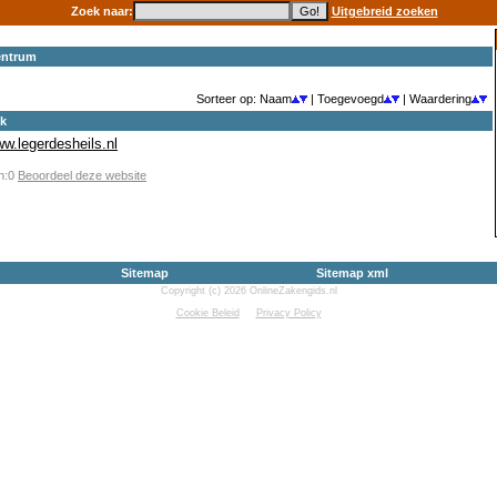
Zoek naar:
Uitgebreid zoeken
entrum
Sorteer op: Naam
| Toegevoegd
| Waardering
ek
ww.legerdesheils.nl
en:0
Beoordeel deze website
Sitemap
Sitemap xml
Copyright (c) 2026 OnlineZakengids.nl
Cookie Beleid
Privacy Policy