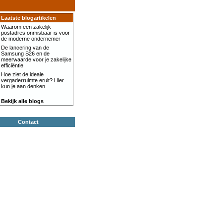
Laatste blogartikelen
Waarom een zakelijk
postadres onmisbaar is voor
de moderne ondernemer
De lancering van de
Samsung S26 en de
meerwaarde voor je zakelijke
efficiëntie
Hoe ziet de ideale
vergaderruimte eruit? Hier
kun je aan denken
Bekijk alle blogs
Contact