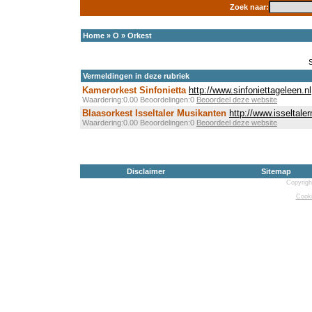
Zoek naar:
Home
»
O
»
Orkest
Vermeldingen in deze rubriek
Kamerorkest Sinfonietta
http://www.sinfoniettageleen.nl
Waardering:0.00 Beoordelingen:0
Beoordeel deze website
Blaasorkest Isseltaler Musikanten
http://www.isseltale
Waardering:0.00 Beoordelingen:0
Beoordeel deze website
Disclaimer
Sitemap
Copyrigh
Cooki