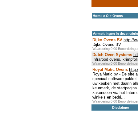
Home
»
O
»
Ovens
Vermeldingen in deze rubri
Dijko Ovens BV
http://
Dijko Ovens BV
Waardering:0.00 Beoordeling
Dutch Oven Systems
ht
Infrarood ovens, krimpfol
Waardering:0.00 Beoordeling
Royal Matic Ovens
http:
RoyalMatic bv - De site 
speciaal software pakket
uw keuken met daarin all
keurmerk, de startpagina
zakendoen via het Intern
winkels en bedri...
Waardering:0.00 Beoordeling
Disclaimer