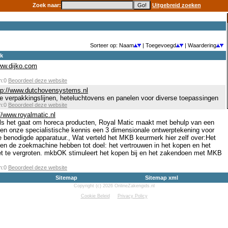
Zoek naar:
Uitgebreid zoeken
Sorteer op: Naam
| Toegevoegd
| Waardering
ek
www.dijko.com
en:0
Beoordeel deze website
tp://www.dutchovensystems.nl
ie verpakkingslijnen, heteluchtovens en panelen voor diverse toepassingen
en:0
Beoordeel deze website
//www.royalmatic.nl
als het gaat om horeca producten, Royal Matic maakt met behulp van een
 en onze specialistische kennis een 3 dimensionale ontwerptekening voor
e benodigde apparatuur., Wat verteld het MKB keurmerk hier zelf over:Het
 en de zoekmachine hebben tot doel: het vertrouwen in het kopen en het
et te vergroten. mkbOK stimuleert het kopen bij en het zakendoen met MKB
en:0
Beoordeel deze website
Sitemap
Sitemap xml
Copyright (c) 2026 OnlineZakengids.nl
Cookie Beleid
Privacy Policy