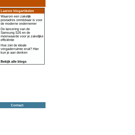
Laatste blogartikelen
Waarom een zakelijk
postadres onmisbaar is voor
de moderne ondernemer
De lancering van de
Samsung S26 en de
meerwaarde voor je zakelijke
efficiëntie
Hoe ziet de ideale
vergaderruimte eruit? Hier
kun je aan denken
Bekijk alle blogs
Contact