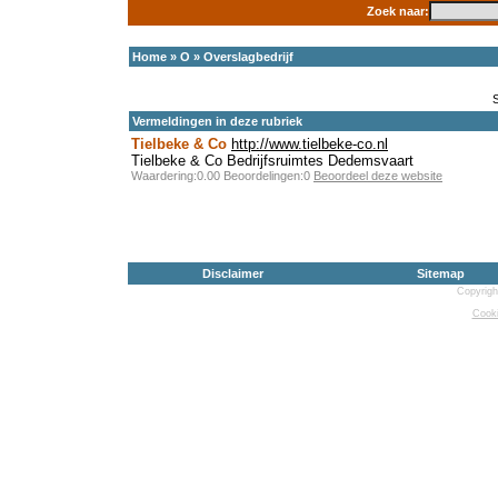
Zoek naar:
Home
»
O
»
Overslagbedrijf
Vermeldingen in deze rubriek
Tielbeke & Co
http://www.tielbeke-co.nl
Tielbeke & Co Bedrijfsruimtes Dedemsvaart
Waardering:0.00 Beoordelingen:0
Beoordeel deze website
Disclaimer
Sitemap
Copyrigh
Cooki