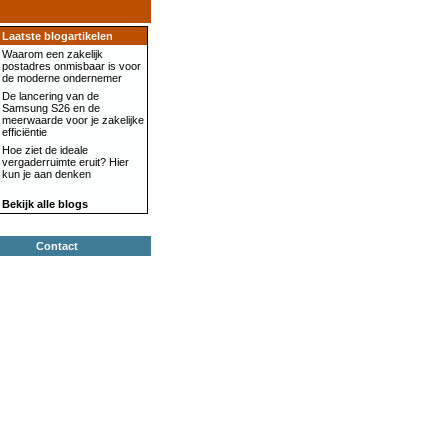
Laatste blogartikelen
Waarom een zakelijk
postadres onmisbaar is voor
de moderne ondernemer
De lancering van de
Samsung S26 en de
meerwaarde voor je zakelijke
efficiëntie
Hoe ziet de ideale
vergaderruimte eruit? Hier
kun je aan denken
Bekijk alle blogs
Contact