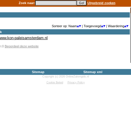
Zoek naar:
Uitgebreid zoeken
Sorteer op: Naam
| Toegevoegd
| Waardering
ek
/www.kon-paleisamsterdam.nl
en:0
Beoordeel deze website
Sitemap
Sitemap xml
Copyright (c) 2026 OnlineZakengids.nl
Cookie Beleid
Privacy Policy