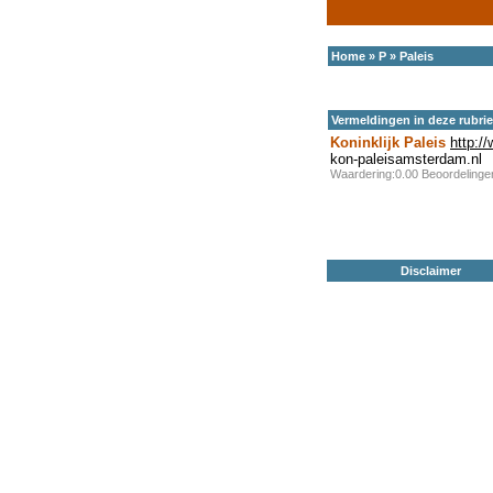
Home
»
P
»
Paleis
Vermeldingen in deze rubri
Koninklijk Paleis
http:/
kon-paleisamsterdam.nl
Waardering:0.00 Beoordeling
Disclaimer