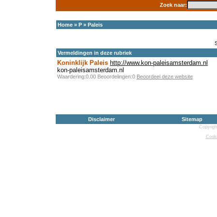
Zoek naar:
Home
»
P
»
Paleis
Vermeldingen in deze rubriek
Koninklijk Paleis
http://www.kon-paleisamsterdam.nl
kon-paleisamsterdam.nl
Waardering:0.00 Beoordelingen:0
Beoordeel deze website
Disclaimer
Sitemap
Copyrigh
Cooki