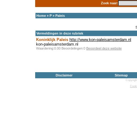
Zoek naar:
Home
»
P
»
Paleis
Vermeldingen in deze rubriek
Koninklijk Paleis
http://www.kon-paleisamsterdam.nl
kon-paleisamsterdam.nl
Waardering:0.00 Beoordelingen:0
Beoordeel deze website
Disclaimer
Sitemap
Copyrigh
Cooki