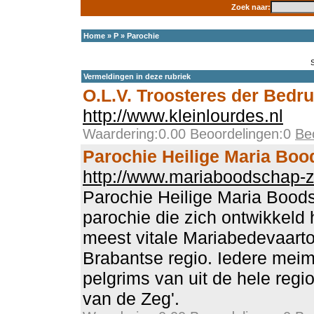
Zoek naar:
Home
»
P
»
Parochie
Vermeldingen in deze rubriek
O.L.V. Troosteres der Bedr
http://www.kleinlourdes.nl
Waardering:0.00 Beoordelingen:0
Be
Parochie Heilige Maria Bo
http://www.mariaboodschap-z
Parochie Heilige Maria Bood
parochie die zich ontwikkeld 
meest vitale Mariabedevaart
Brabantse regio. Iedere me
pelgrims van uit de hele regi
van de Zeg'.