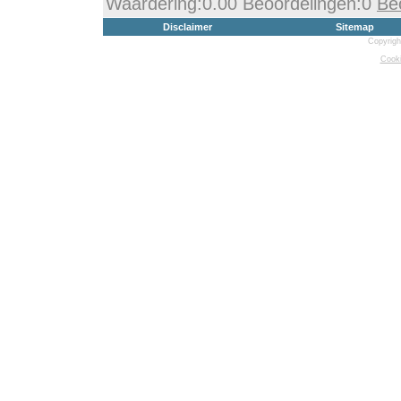
Waardering:0.00 Beoordelingen:0
Be
Disclaimer
Sitemap
Copyrigh
Cooki