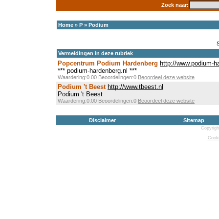
Zoek naar:
Home
»
P
»
Podium
Vermeldingen in deze rubriek
Popcentrum Podium Hardenberg
http://www.podium-h
*** podium-hardenberg.nl ***
Waardering:0.00 Beoordelingen:0
Beoordeel deze website
Podium 't Beest
http://www.tbeest.nl
Podium 't Beest
Waardering:0.00 Beoordelingen:0
Beoordeel deze website
Disclaimer
Sitemap
Copyrigh
Cooki