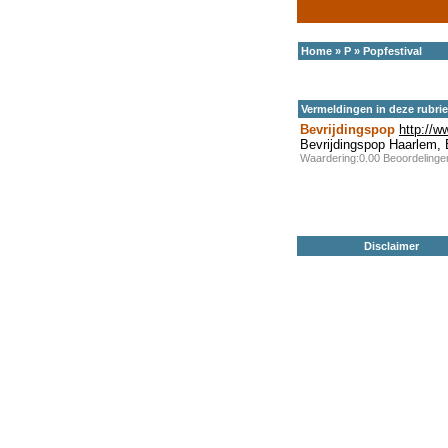
Home
»
P
»
Popfestival
Vermeldingen in deze rubri
Bevrijdingspop
http://w
Bevrijdingspop Haarlem, 
Waardering:0.00 Beoordeling
Disclaimer