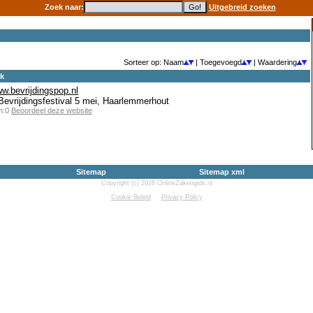
Zoek naar:
Uitgebreid zoeken
Sorteer op: Naam
| Toegevoegd
| Waardering
ek
ww.bevrijdingspop.nl
Bevrijdingsfestival 5 mei, Haarlemmerhout
en:0
Beoordeel deze website
Sitemap
Sitemap xml
Copyright (c) 2026 OnlineZakengids.nl
Cookie Beleid
Privacy Policy