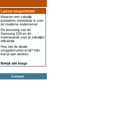
Laatste blogartikelen
Waarom een zakelijk
postadres onmisbaar is voor
de moderne ondernemer
De lancering van de
Samsung S26 en de
meerwaarde voor je zakelijke
efficiëntie
Hoe ziet de ideale
vergaderruimte eruit? Hier
kun je aan denken
Bekijk alle blogs
Contact