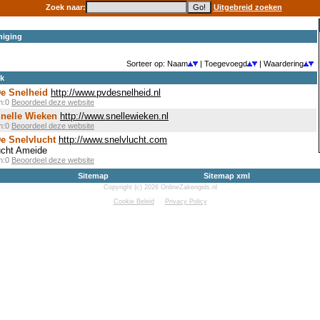
Zoek naar:
Uitgebreid zoeken
niging
Sorteer op: Naam
| Toegevoegd
| Waardering
ek
e Snelheid
http://www.pvdesnelheid.nl
en:0
Beoordeel deze website
nelle Wieken
http://www.snellewieken.nl
en:0
Beoordeel deze website
e Snelvlucht
http://www.snelvlucht.com
cht Ameide
en:0
Beoordeel deze website
Sitemap
Sitemap xml
Copyright (c) 2026 OnlineZakengids.nl
Cookie Beleid
Privacy Policy