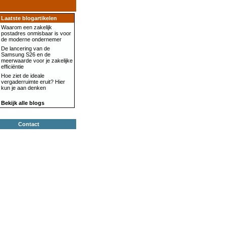
Laatste blogartikelen
Waarom een zakelijk
postadres onmisbaar is voor
de moderne ondernemer
De lancering van de
Samsung S26 en de
meerwaarde voor je zakelijke
efficiëntie
Hoe ziet de ideale
vergaderruimte eruit? Hier
kun je aan denken
Bekijk alle blogs
Contact