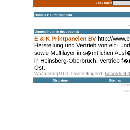
Zoek naar:
Home
»
P
»
Printpanelen
Vermeldingen in deze rubriek
E & K Printpanelen BV
http://www.e
Herstellung und Vertrieb von ein- und
sowie Multilayer in s�mtlichen Ausf
in Heinsberg-Oberbruch. Vertrieb f�r
Ost.
Waardering:0.00 Beoordelingen:0
Beoordeel d
Disclaimer
Sitemap
Copyrigh
Cooki