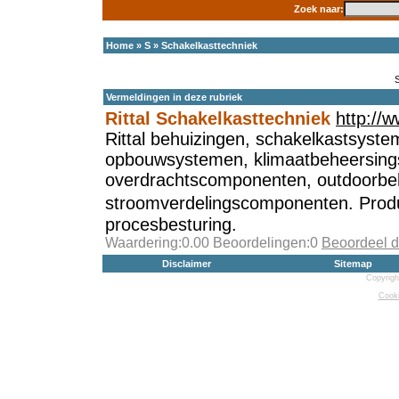
Zoek naar:
Home
»
S
»
Schakelkasttechniek
Vermeldingen in deze rubriek
Rittal Schakelkasttechniek
http://w
Rittal behuizingen, schakelkastsyste
opbouwsystemen, klimaatbeheersing
overdrachtscomponenten, outdoorbe
stroomverdelingscomponenten. Produ
procesbesturing.
Waardering:0.00 Beoordelingen:0
Beoordeel d
Disclaimer
Sitemap
Copyrigh
Cooki