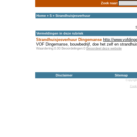
Zoek naar:
Home
»
S
»
Strandhuisjesverhuur
Vermeldingen in deze rubriek
Strandhuisjesverhuur Dingemanse
http://www.vofding
VOF Dingemanse, bouwbedrijf, doe het zelf en strandhui
Waardering:0.00 Beoordelingen:0
Beoordeel deze website
Disclaimer
Sitemap
Copyrigh
Cooki