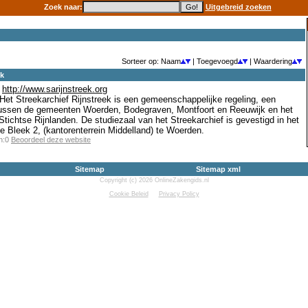
Zoek naar:
Uitgebreid zoeken
Sorteer op: Naam
| Toegevoegd
| Waardering
ek
http://www.sarijnstreek.org
 Het Streekarchief Rijnstreek is een gemeenschappelijke regeling, een
ssen de gemeenten Woerden, Bodegraven, Montfoort en Reeuwijk en het
chtse Rijnlanden. De studiezaal van het Streekarchief is gevestigd in het
 Bleek 2, (kantorenterrein Middelland) te Woerden.
en:0
Beoordeel deze website
Sitemap
Sitemap xml
Copyright (c) 2026 OnlineZakengids.nl
Cookie Beleid
Privacy Policy