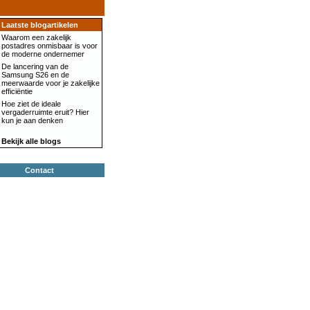
Laatste blogartikelen
Waarom een zakelijk
postadres onmisbaar is voor
de moderne ondernemer
De lancering van de
Samsung S26 en de
meerwaarde voor je zakelijke
efficiëntie
Hoe ziet de ideale
vergaderruimte eruit? Hier
kun je aan denken
Bekijk alle blogs
Contact