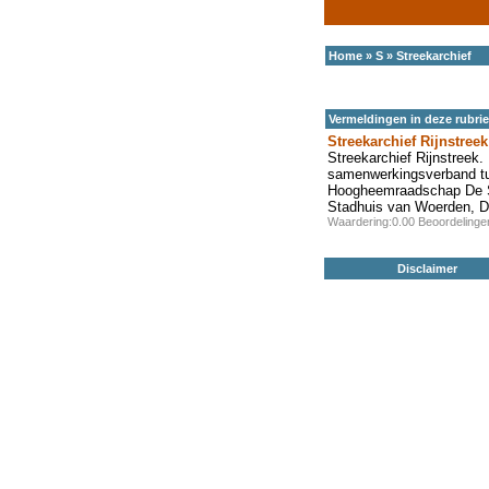
Home
»
S
»
Streekarchief
Vermeldingen in deze rubri
Streekarchief Rijnstreek
Streekarchief Rijnstreek.
samenwerkingsverband tu
Hoogheemraadschap De Sti
Stadhuis van Woerden, De
Waardering:0.00 Beoordeling
Disclaimer