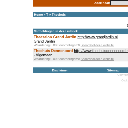
Zoek naar:
Home
»
T
»
Theehuis
Vermeldingen in deze rubriek
Theesalon Grand Jardin
http://www.grandjardin.nl
Grand Jardin
Waardering:0.00 Beoordelingen:0
Beoordeel deze website
Theehuis Dennenoord
http://www.theehuisdennenoord.n
- Algemeen
Waardering:0.00 Beoordelingen:0
Beoordeel deze website
Disclaimer
Sitemap
Copyrigh
Cooki