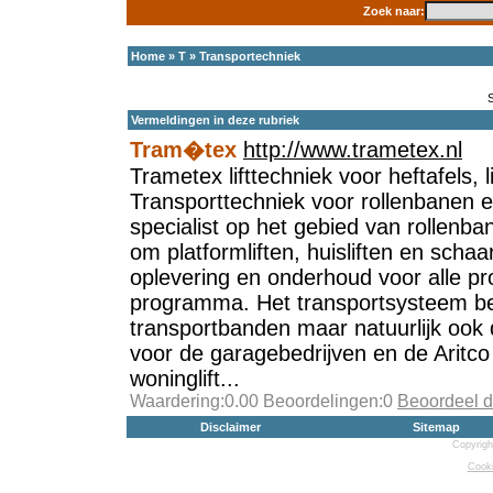
Zoek naar:
Home
»
T
»
Transportechniek
Vermeldingen in deze rubriek
Tram�tex
http://www.trametex.nl
Trametex lifttechniek voor heftafels, 
Transporttechniek voor rollenbanen 
specialist op het gebied van rollenb
om platformliften, huisliften en schaa
oplevering en onderhoud voor alle pr
programma. Het transportsysteem be
transportbanden maar natuurlijk ook de
voor de garagebedrijven en de Aritco 
woninglift...
Waardering:0.00 Beoordelingen:0
Beoordeel d
Disclaimer
Sitemap
Copyrigh
Cooki