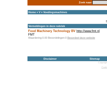
Zoek naar:
Home
»
V
»
Voedingsmachines
Vermeldingen in deze rubriek
Food Machinery Technology BV
http://www.fmt.nl
FMT
Waardering:0.00 Beoordelingen:0
Beoordeel deze website
Disclaimer
Sitemap
Copyrigh
Cooki