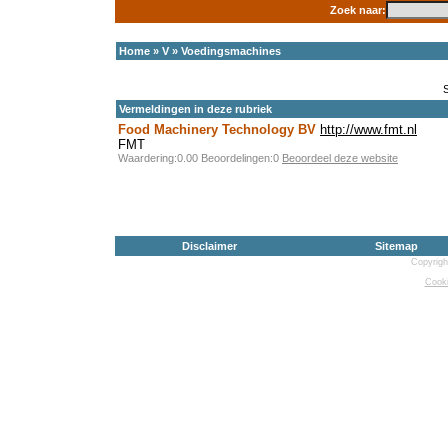
Zoek naar:
Home
»
V
»
Voedingsmachines
Vermeldingen in deze rubriek
Food Machinery Technology BV
http://www.fmt.nl
FMT
Waardering:0.00 Beoordelingen:0
Beoordeel deze website
Disclaimer
Sitemap
Copyrigh
Cooki