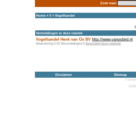
Zoek naar:
Home
»
V
»
Vogelhandel
Vermeldingen in deze rubriek
Vogelhandel Henk van Os BV
http://www.vanosbird.nl
Waardering:0.00 Beoordelingen:0
Beoordeel deze website
Disclaimer
Sitemap
Copyrigh
Cooki