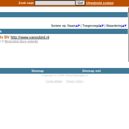
Zoek naar:
Uitgebreid zoeken
Sorteer op: Naam
| Toegevoegd
| Waardering
ek
Os BV
http://www.vanosbird.nl
en:0
Beoordeel deze website
Sitemap
Sitemap xml
Copyright (c) 2026 OnlineZakengids.nl
Cookie Beleid
Privacy Policy