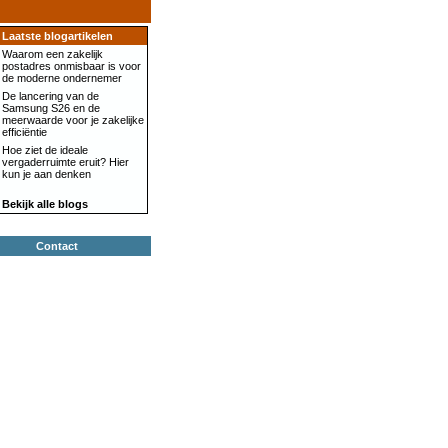
Laatste blogartikelen
Waarom een zakelijk
postadres onmisbaar is voor
de moderne ondernemer
De lancering van de
Samsung S26 en de
meerwaarde voor je zakelijke
efficiëntie
Hoe ziet de ideale
vergaderruimte eruit? Hier
kun je aan denken
Bekijk alle blogs
Contact