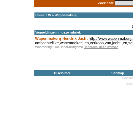
Zoek naar:
Home
»
W
»
Wapenmakerij
Vermeldingen in deze rubriek
Wapenmakerij Hendrix Jacht
http://www.wapenmakerij.
ambachtelijke,wapenmakerij,en,verkoop,van,jacht-,en,sch
Waardering:0.00 Beoordelingen:0
Beoordeel deze website
Disclaimer
Sitemap
Copyrigh
Cooki