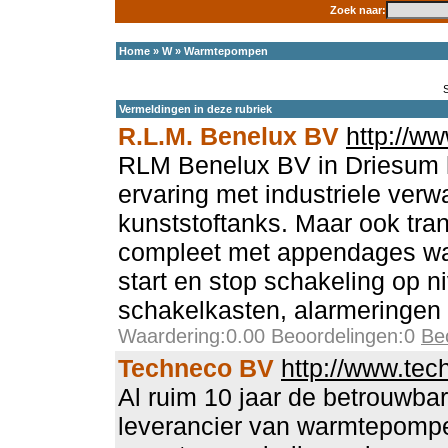
Zoek naar:
Home
»
W
»
Warmtepompen
Vermeldingen in deze rubriek
R.L.M. Benelux BV
http://ww
RLM Benelux BV in Driesum h
ervaring met industriele ver
kunststoftanks. Maar ook tra
compleet met appendages w
start en stop schakeling op 
schakelkasten, alarmeringen 
Waardering:0.00 Beoordelingen:0
Be
Techneco BV
http://www.tec
Al ruim 10 jaar de betrouwba
leverancier van warmtepomp