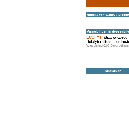
Home
»
W
»
Waterzuivering
Vermeldingen in deze rubri
ECOFYT
http://www.ecof
Helofytenfilters constru
Waardering:0.00 Beoordeling
Disclaimer