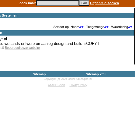
Zoek naar:
Uitgebreid zoeken
s Systemen
Sorteer op: Naam
| Toegevoegd
| Waardering
ek
yt.nl
cted wetlands ontwerp en aanleg design and build ECOFYT
en:0
Beoordeel deze website
Sitemap
Sitemap xml
Copyright (c) 2026 OnlineZakengids.nl
Cookie Beleid
Privacy Policy