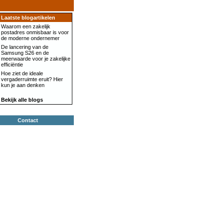
Laatste blogartikelen
Waarom een zakelijk
postadres onmisbaar is voor
de moderne ondernemer
De lancering van de
Samsung S26 en de
meerwaarde voor je zakelijke
efficiëntie
Hoe ziet de ideale
vergaderruimte eruit? Hier
kun je aan denken
Bekijk alle blogs
Contact