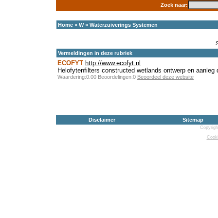
Zoek naar:
Home
»
W
»
Waterzuiverings Systemen
Vermeldingen in deze rubriek
ECOFYT
http://www.ecofyt.nl
Helofytenfilters constructed wetlands ontwerp en aanle
Waardering:0.00 Beoordelingen:0
Beoordeel deze website
Disclaimer
Sitemap
Copyrigh
Cooki